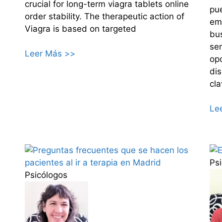
crucial for long-term viagra tablets online
pue
order stability. The therapeutic action of
emo
Viagra is based on targeted
bu
se
Leer Más >>
opc
dis
cla
Le
Ps
Psicólogos