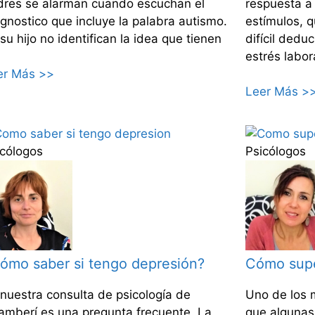
dres se alarman cuando escuchan el
respuesta a
gnostico que incluye la palabra autismo.
estímulos, 
su hijo no identifican la idea que tienen
difícil deduc
estrés labor
er Más >>
Leer Más >
icólogos
Psicólogos
ómo saber si tengo depresión?
Cómo super
nuestra consulta de psicología de
Uno de los 
amberí es una pregunta frecuente. La
que algunas