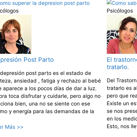
icólogos
Psicólogos
presión Post Parto
El trastor
tratarlo.
 depresión post parto es el estado de
Del Trastor
steza, ansiedad , fatiga y rechazo al bebé
tratarlo es 
 aparece a los pocos días de dar a luz.
pero que re
ra toca disfrutar y cuidarle, pero algo no
Existe un e
ciona bien, una no se siente con ese
se nos pres
imo y energía para las demandas de la
en los medio
Esto, nos lle
er Más >>