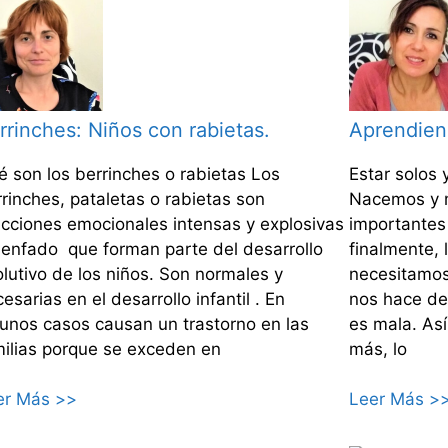
rrinches: Niños con rabietas.
Aprendiend
é son los berrinches o rabietas Los
Estar solos 
rinches, pataletas o rabietas son
Nacemos y m
acciones emocionales intensas y explosivas
importantes
 enfado que forman parte del desarrollo
finalmente,
olutivo de los niños. Son normales y
necesitamos 
esarias en el desarrollo infantil . En
nos hace de
gunos casos causan un trastorno en las
es mala. As
milias porque se exceden en
más, lo
er Más >>
Leer Más >