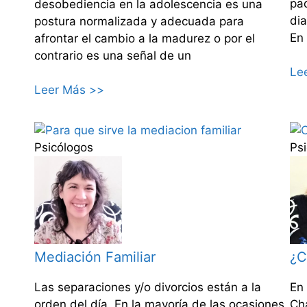
pa
desobediencia en la adolescencia es una
dia
postura normalizada y adecuada para
En 
afrontar el cambio a la madurez o por el
contrario es una señal de un
Le
Leer Más >>
Psicólogos
Ps
Mediación Familiar
¿C
Las separaciones y/o divorcios están a la
En 
orden del día. En la mayoría de las ocasiones
Ch