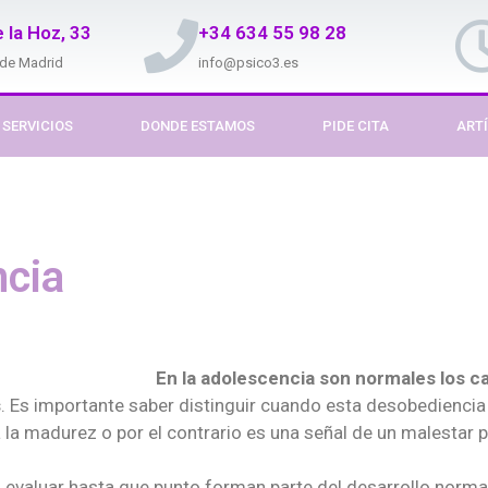
 la Hoz, 33
+34 634 55 98 28
 de Madrid
info@psico3.es
SERVICIOS
DONDE ESTAMOS
PIDE CITA
ART
ncia
En la adolescencia son normales los c
s
. Es importante saber distinguir cuando esta desobediencia
la madurez o por el contrario es una señal de un malestar 
 evaluar hasta que punto forman parte del desarrollo norma