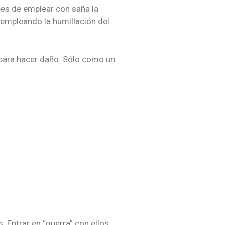
ces de emplear con saña la
, empleando la humillación del
n para hacer daño. Sólo como un
 Entrar en “guerra” con ellos