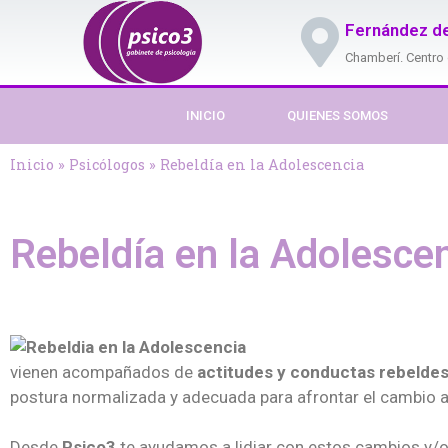
Fernández de
Chamberí. Centro
INICIO
QUIENES SOMOS
Inicio
»
Psicólogos
»
Rebeldía en la Adolescencia
Rebeldía en la Adolesce
vienen acompañados de
actitudes y conductas rebelde
postura normalizada y adecuada para afrontar el cambio a 
Desde
Psico3
te ayudamos a lidiar con estos cambios y/o