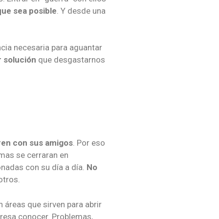
que sea posible
. Y desde una
cia necesaria para aguantar
r solución
que desgastarnos
ren con sus amigos
. Por eso
 mas se cerraran en
nadas con su día a día.
No
otros.
n áreas que sirven para abrir
eresa conocer. Problemas,